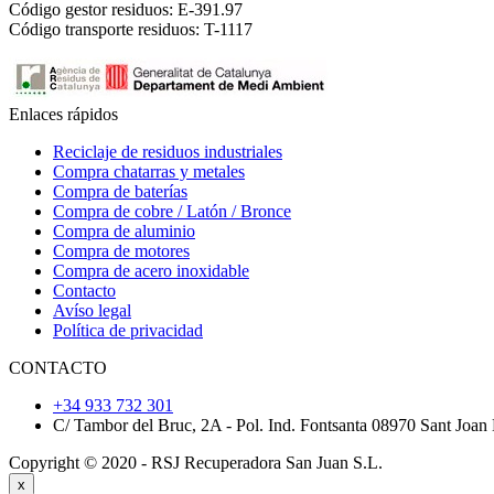
Código gestor residuos: E-391.97
Código transporte residuos: T-1117
Enlaces rápidos
Reciclaje de residuos industriales
Compra chatarras y metales
Compra de baterías
Compra de cobre / Latón / Bronce
Compra de aluminio
Compra de motores
Compra de acero inoxidable
Contacto
Avíso legal
Política de privacidad
CONTACTO
+34 933 732 301
C/ Tambor del Bruc, 2A - Pol. Ind. Fontsanta 08970 Sant Joan
Copyright © 2020 - RSJ Recuperadora
San Juan S.L.