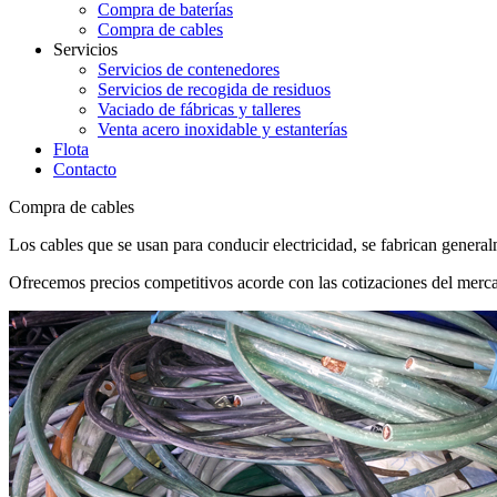
Compra de baterías
Compra de cables
Servicios
Servicios de contenedores
Servicios de recogida de residuos
Vaciado de fábricas y talleres
Venta acero inoxidable y estanterías
Flota
Contacto
Compra de cables
Los cables que se usan para conducir electricidad, se fabrican general
Ofrecemos precios competitivos acorde con las cotizaciones del merc